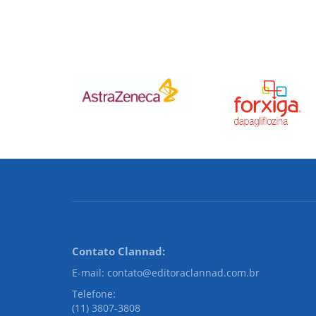
Contato Clannad:
E-mail: contato@editoraclannad.com.br
Telefone:
(11) 3807-3808