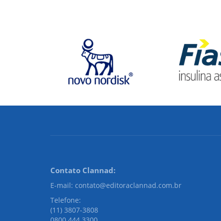
Contato Clannad:
E-mail: contato@editoraclannad.com.br
Telefone:
(11) 3807-3808
0800 444 3300